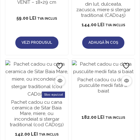
VENIT – 18×29 cm
din lut, dulceata,
zacusca, miere si stergar
traditional (CAD045)
59.00
LEI
TVA INCLUS
144.00
LEI
TVA INCLUS
VEZI PRODUSUL
ADAUGĂ ÎN COȘ
Pachet cadou cu doua
pusculite medii fata si
baiat
Stoc epuizat
Pachet cadou cu cana
ceramica de Sitar Baia
Mare, miere, ou
182.00
LEI
TVA INCLUS
incondeiat si stergar
traditional (cod CAD051)
142.00
LEI
TVA INCLUS