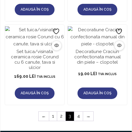
ADAUGĂ ÎN COȘ
ADAUGĂ ÎN COȘ
Set tuica/visinata
Decoratiune Craciun
ceramica rosie Corund
confectionata manual
cu 6 canute, tava si
din piele – clopotel
ulcior
19.00
LEI
TVA INCLUS
169.00
LEI
TVA INCLUS
ADAUGĂ ÎN COȘ
ADAUGĂ ÎN COȘ
←
1
2
3
4
→