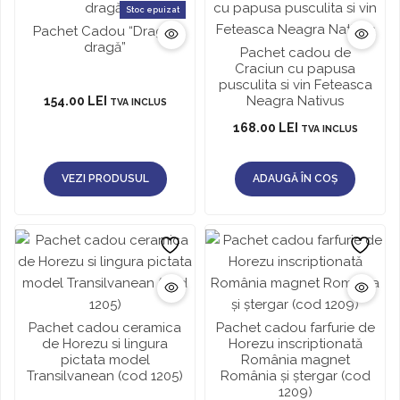
Stoc epuizat
Pachet Cadou “Drag și
dragă”
Pachet cadou de
Craciun cu papusa
pusculita si vin Feteasca
Neagra Nativus
154.00
LEI
TVA INCLUS
168.00
LEI
TVA INCLUS
VEZI PRODUSUL
ADAUGĂ ÎN COȘ
Pachet cadou ceramica
Pachet cadou farfurie de
de Horezu si lingura
Horezu inscriptionată
pictata model
România magnet
Transilvanean (cod 1205)
România și ștergar (cod
1209)