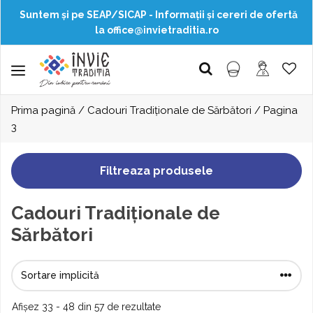
Suntem și pe SEAP/SICAP - Informații și cereri de ofertă
la office@invietraditia.ro
Sari
la
Menu
conținut
Prima pagină
/
Cadouri Tradiționale de Sărbători
/ Pagina
3
Filtreaza produsele
Cadouri Tradiționale de
Sărbători
Afișez 33 - 48 din 57 de rezultate