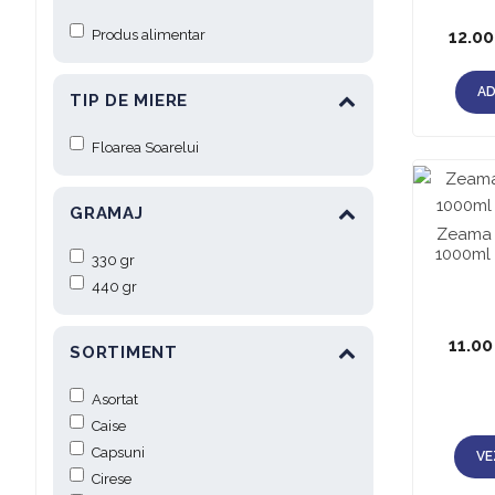
Produs alimentar
12.0
AD
TIP DE MIERE
Floarea Soarelui
GRAMAJ
Zeama 
1000ml 
330 gr
440 gr
11.0
SORTIMENT
Asortat
Caise
Capsuni
VE
Cirese