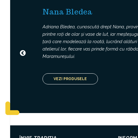
Nana Bledea
Adriana Bledea, cunoscută drept Nana, provine
printre roți de olar și vase de lut, iar meșteșu
țară care modelează la roată, lucrând alături d
atelierul lor, fiecare vas prinde formă cu răbda
Previous
Maramureșului.
VEZI PRODUSELE
ÎNVIE TRADIȚIA
INFORMA