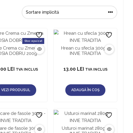
Stoc epuizat
re Crema cu Zmeura
Hrean cu sfecla 300g –
SIA DOBRU 200g
INVIE TRADITIA
.00
LEI
13.00
LEI
TVA INCLUS
TVA INCLUS
VEZI PRODUSUL
ADAUGĂ ÎN COȘ
re de fasole 300g –
Usturoi marinat 280g –