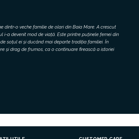
 dintr-o veche familie de olari din Baia Mare. A crescut
gul i-a devenit mod de viață. Este printre puținele femei din
e soțul ei și ducând mai departe tradiția familiei. În
re și drag de frumos, ca o continuare firească a istoriei
ȚII UTILE
CUSTOMER CARE