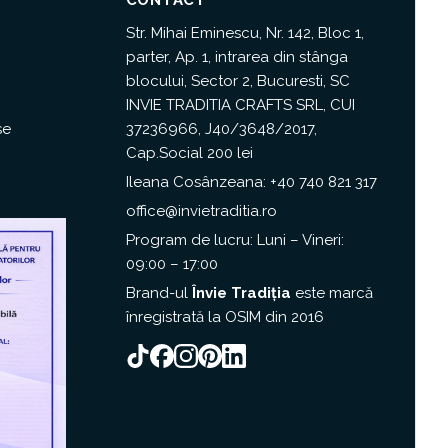
Str. Mihai Eminescu, Nr. 142, Bloc 1,
parter, Ap. 1, intrarea din stânga
blocului, Sector 2, Bucuresti, SC
INVIE TRADITIA CRAFTS SRL, CUI
se
37236966, J40/3648/2017,
Cap.Social 200 lei
Ileana Cosânzeana:
+40 740 821 317
office@invietraditia.ro
Program de lucru: Luni – Vineri:
09:00 – 17:00
Brand-ul
Învie Tradiția
este marcă
înregistrată la
OSIM
din 2016