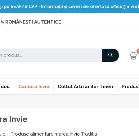
 pe SEAP/SICAP - Informații și cereri de ofertă la office@inviet
% ROMÂNEȘTI AUTENTICE
adou
Camara Invie
Coltul Artizanilor Tineri
Produs
a Invie
ie – Produse alimentare marca Invie Traditia