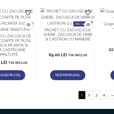
Gogos
Stoc epuizat
PACHET CU ZACUSCA DE
GHEBE, ZACUSCA DE HRIBI
 CU ZACUSCA DE
SI CASTRON CU MANERE
COAPTE PE PLITA,
CA PICANTA SI
22
A CASTROANE
SMALTUITE
69.00
LEI
TVA INCLUS
0
LEI
TVA INCLUS
AUGĂ ÎN COȘ
VEZI PRODUSUL
1
2
3
4