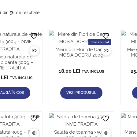
6 din 56 de rezultate
Stoc epuizat
Miere din Flori de Camp
Mie
MOSIA DOBRU 200g
MO
ca naturala de
 picanta 300g –
VIE TRADITIA
18.00
LEI
25
TVA INCLUS
0
LEI
TVA INCLUS
AUGĂ ÎN COȘ
VEZI PRODUSUL
atuta 300g – INVIE
Salata de toamna 350g –
Manca