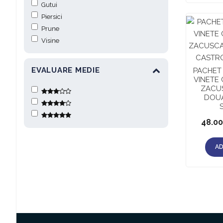
Gutui
Piersici
Prune
Visine
EVALUARE MEDIE
PACHET
VINETE 
ZACUS
DOU
48.0
AD