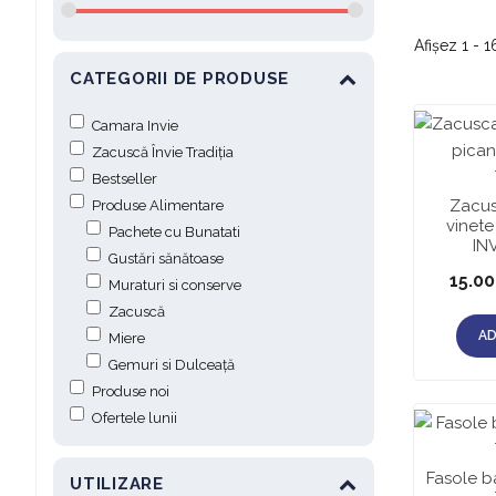
Afișez 1 - 1
CATEGORII DE PRODUSE
Camara Invie
Zacuscă Învie Tradiția
Bestseller
Zacus
Produse Alimentare
vinete
Pachete cu Bunatati
IN
Gustări sănătoase
15.0
Muraturi si conserve
Zacuscă
AD
Miere
Gemuri si Dulceață
Produse noi
Ofertele lunii
Fasole b
UTILIZARE