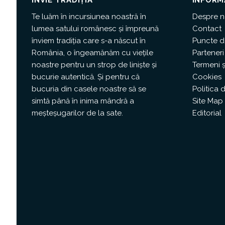
Te luăm în incursiunea noastră în
Despre n
lumea satului românesc și împreună
Contact
înviem tradiția care s-a născut în
Puncte de
România, o îngeamănăm cu viețile
Parteneri
noastre pentru un strop de liniște și
Termeni ș
bucurie autentică. Și pentru că
Cookies
bucuria din casele noastre să se
Politica 
simtă până în inima mândră a
Site Map
meșteșugarilor de la sate.
Editorial