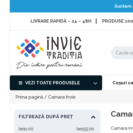
Suntem și
Sari
LIVRARE RAPIDĂ – 24 – 48H
PRODUSE 100
la
conținut
Caută
după:
VEZI TOATE PRODUSELE
Coșuri c
Prima pagină
/ Camara Invie
Camar
FILTREAZĂ DUPĂ PREȚ
Camara Inv
lei
11.00
lei
155.00