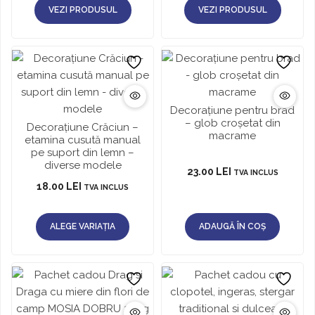
VEZI PRODUSUL
VEZI PRODUSUL
Decorațiune pentru brad
– glob croșetat din
Decorațiune Crăciun –
macrame
etamina cusută manual
pe suport din lemn –
diverse modele
23.00
LEI
TVA INCLUS
18.00
LEI
TVA INCLUS
ALEGE VARIAȚIA
ADAUGĂ ÎN COȘ