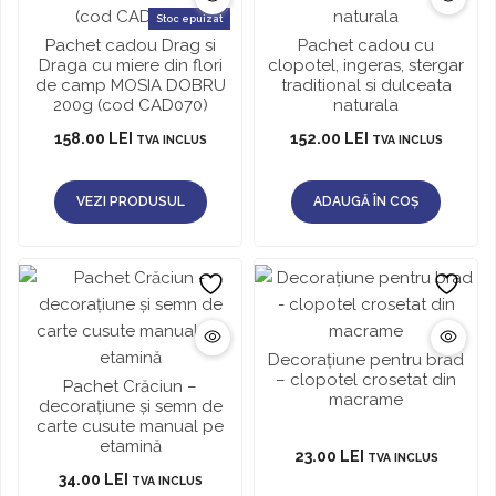
Stoc epuizat
Pachet cadou Drag si
Pachet cadou cu
Draga cu miere din flori
clopotel, ingeras, stergar
de camp MOSIA DOBRU
traditional si dulceata
200g (cod CAD070)
naturala
158.00
LEI
152.00
LEI
TVA INCLUS
TVA INCLUS
VEZI PRODUSUL
ADAUGĂ ÎN COȘ
Decorațiune pentru brad
– clopotel crosetat din
Pachet Crăciun –
macrame
decorațiune și semn de
carte cusute manual pe
etamină
23.00
LEI
TVA INCLUS
34.00
LEI
TVA INCLUS