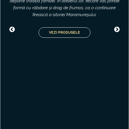
departe tradiția familiei. În atelierul lor, fiecare vas prinde
formă cu răbdare și drag de frumos, ca o continuare
firească a istoriei Maramureșului.
Previous
Nex
VEZI PRODUSELE