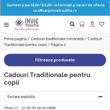
Suntem și pe SEAP/SICAP - Informații și cereri de ofertă
la office@invietraditia.ro
Sari
la
Menu
conținut
Prima pagină
/
Cadouri traditionale romanesti
/
Cadouri
Traditionale pentru copii
/ Pagina 2
Filtreaza produsele
Cadouri Traditionale pentru
copii
Afișez 17 - 32 din 81 de rezultate