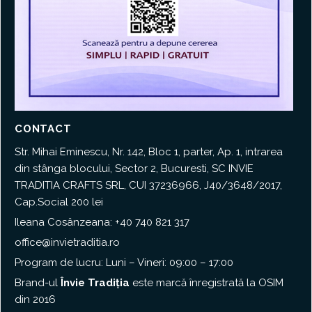
CONTACT
Str. Mihai Eminescu, Nr. 142, Bloc 1, parter, Ap. 1, intrarea
din stânga blocului, Sector 2, Bucuresti, SC INVIE
TRADITIA CRAFTS SRL, CUI 37236966, J40/3648/2017,
Cap.Social 200 lei
Ileana Cosânzeana:
+40 740 821 317
office@invietraditia.ro
Program de lucru: Luni – Vineri: 09:00 – 17:00
Brand-ul
Învie Tradiția
este marcă înregistrată la
OSIM
din 2016