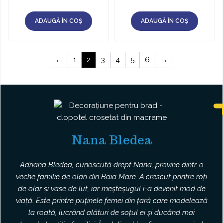
ADAUGĂ ÎN COȘ
ADAUGĂ ÎN COȘ
←
1
2
3
4
5
6
→
Nana Bledea
Adriana Bledea, cunoscută drept Nana, provine dintr-o
veche familie de olari din Baia Mare. A crescut printre roți
de olar și vase de lut, iar meșteșugul i-a devenit mod de
viață. Este printre puținele femei din țară care modelează
la roată, lucrând alături de soțul ei și ducând mai