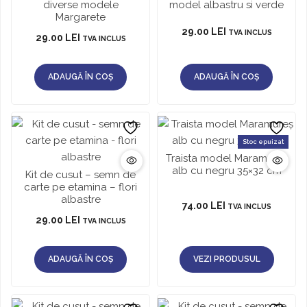
diverse modele
model albastru si verde
Margarete
29.00
LEI
TVA INCLUS
29.00
LEI
TVA INCLUS
ADAUGĂ ÎN COȘ
ADAUGĂ ÎN COȘ
Stoc epuizat
Traista model Maramureș
alb cu negru 35×32 cm
Kit de cusut – semn de
carte pe etamina – flori
albastre
74.00
LEI
TVA INCLUS
29.00
LEI
TVA INCLUS
ADAUGĂ ÎN COȘ
VEZI PRODUSUL